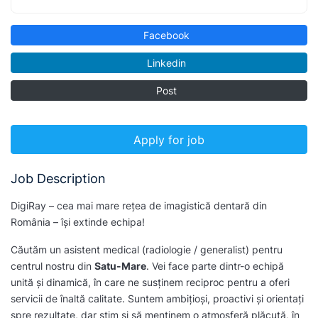
Facebook
Linkedin
Post
Apply for job
Job Description
DigiRay – cea mai mare rețea de imagistică dentară din
România – își extinde echipa!
Căutăm un asistent medical (radiologie / generalist) pentru
centrul nostru din
Satu-Mare
. Vei face parte dintr-o echipă
unită și dinamică, în care ne susținem reciproc pentru a oferi
servicii de înaltă calitate. Suntem ambițioși, proactivi și orientați
spre rezultate, dar știm și să menținem o atmosferă plăcută, în