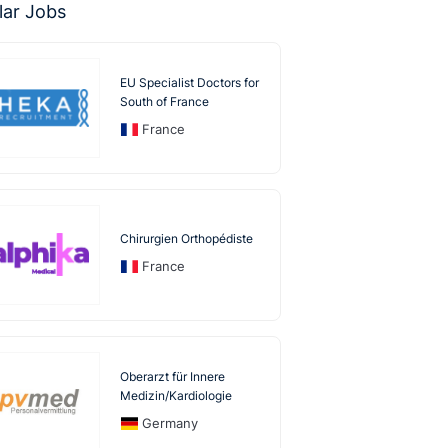
lar Jobs
EU Specialist Doctors for
South of France
France
Chirurgien Orthopédiste
France
Oberarzt für Innere
Medizin/Kardiologie
Germany