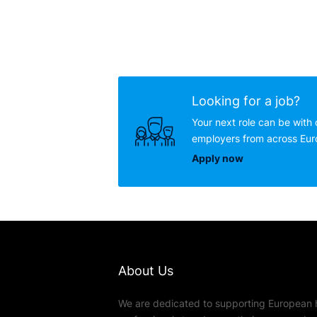
Looking for a job?
Your next role can be with 
employers from across Eu
Apply now
About Us
We are dedicated to supporting European 