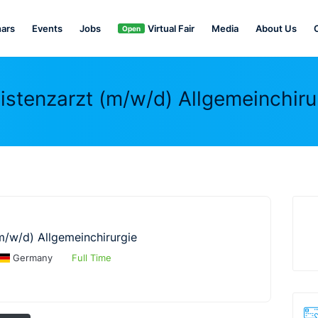
ars
Events
Jobs
Virtual Fair
Media
About Us
Open
istenzarzt (m/w/d) Allgemeinchiru
m/w/d) Allgemeinchirurgie
Germany
Full Time