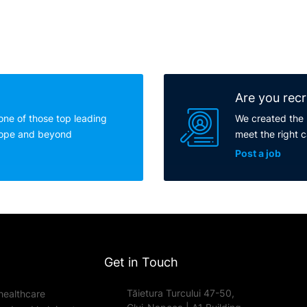
Are you recr
one of those top leading
We created the 
rope and beyond
meet the right 
Post a job
Get in Touch
Tăietura Turcului 47-50,
healthcare