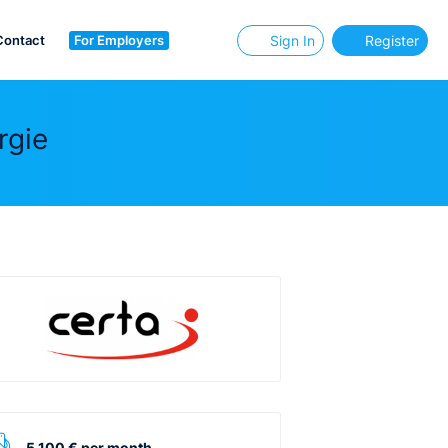
Contact
For Employers
Sign In
Register
rgie
5 100 € per month