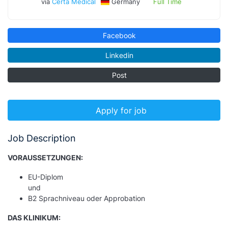
via
Certa Medical
Germany
Full Time
Facebook
Linkedin
Post
Apply for job
Job Description
VORAUSSETZUNGEN:
EU-Diplom
und
B2 Sprachniveau oder Approbation
DAS KLINIKUM: