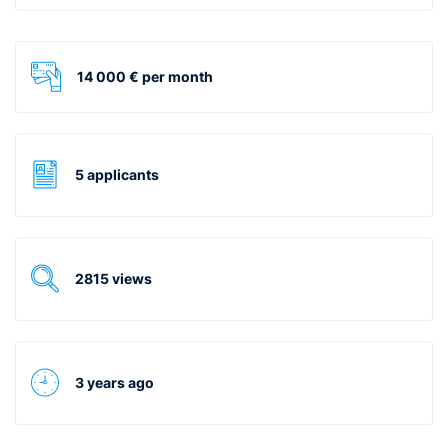
14 000 € per month
5 applicants
2815 views
3 years ago