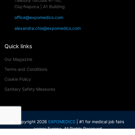
Tăietura Turcului 47-50,
Cluj-Napoca | A1 Building
office@expomedics.com
alexandra.chis@expomedics.com
Quick links
Our Magazine
Terms and Conditions
Cookie Policy
Sanitary Safety Measures
© Copyright 2026
EXPOMEDICS
| #1 for medical job fairs
across Europe. All Rights Reserved