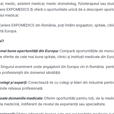
al, medic, asistent medical, medic stomatolog, fizioterapeut sau stu
iere EXPOMEDICS îți oferă o oportunitate unică de a descoperi oportun
iul medical.
ariere EXPOMEDICS din România, poți întâlni angajatori, spitale, clini
ată Europa.
pi?
mai bune oportunități din Europa:
Compară oportunitățile de muncă,
ile oferite de cele mai bune spitale, clinici și instituții medicale din Eu
Singurul eveniment unde angajatorii din Europa vin in România pentru
 profesioniștii din domeniul sănătății.
legi și experți:
Conectează-te cu colegi și lideri din industrie pentr
xtinde rețeaua profesională.
 toate domeniile medicale:
Oferim oportunități pentru toți, de la medi
la medicină, indiferent de nivelul de experiență sau specialitate.
esională:
Obține informații despre cele mai noi tendințe medicale și 