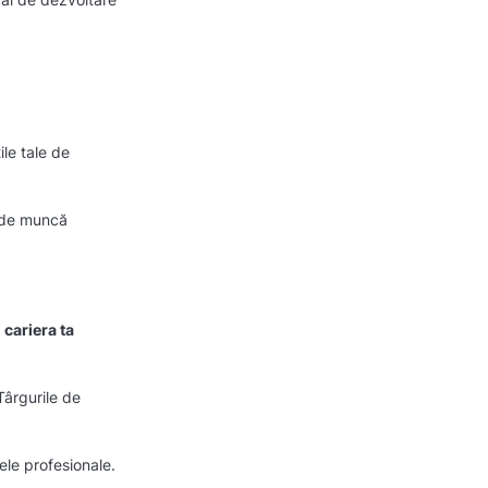
ile tale de
i de muncă
cariera ta
Târgurile de
ele profesionale.