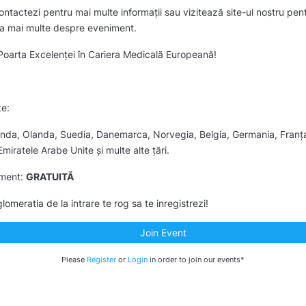
ontactezi pentru mai multe informații sau vizitează site-ul nostru pent
afla mai multe despre eveniment.
arta Excelenței în Cariera Medicală Europeană!
te:
landa, Olanda, Suedia, Danemarca, Norvegia, Belgia, Germania, Franța
 Emiratele Arabe Unite și multe alte țări.
iment:
GRATUITĂ
lomeratia de la intrare te rog sa te inregistrezi!
Join Event
Please
Register
or
Login
in order to join our events*