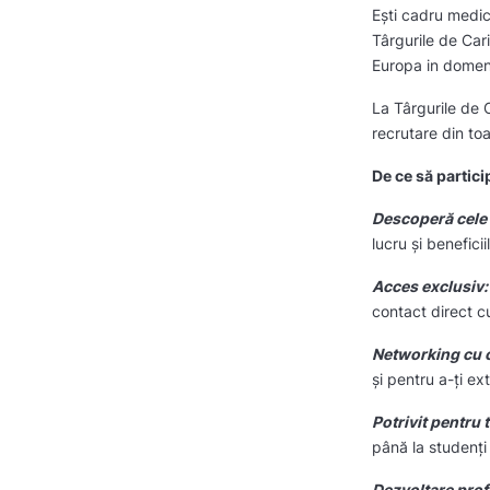
Ești cadru medic
Târgurile de Car
Europa in domen
La Târgurile de C
recrutare din to
De ce să partici
Descoperă cele 
lucru și benefici
Acces exclusiv:
contact direct cu
Networking cu co
și pentru a-ți e
Potrivit pentru
până la studenți 
Dezvoltare prof