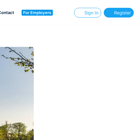
Contact
For Employers
Sign In
Register