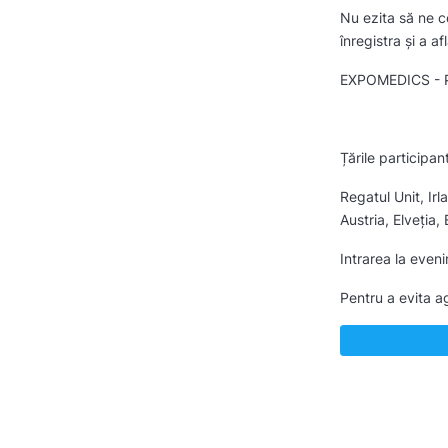
Nu ezita să ne c
înregistra și a 
EXPOMEDICS - Po
Țările participan
Regatul Unit, Ir
Austria, Elveția,
Intrarea la even
Pentru a evita ag