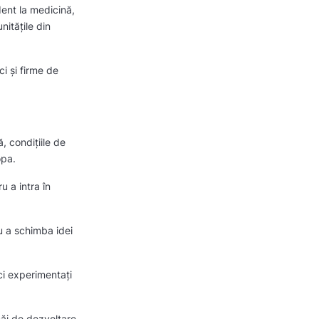
dent la medicină,
itățile din
ci și firme de
 condițiile de
ropa.
 a intra în
u a schimba idei
ci experimentați
căi de dezvoltare