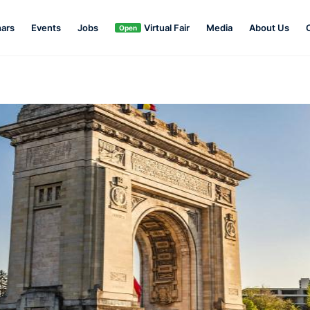
ars
Events
Jobs
Virtual Fair
Media
About Us
Open