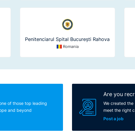
Penitenciarul Spital București Rahova
Romania
Are you recr
one of those top leading
We created the 
rope and beyond
meet the right 
Post a job