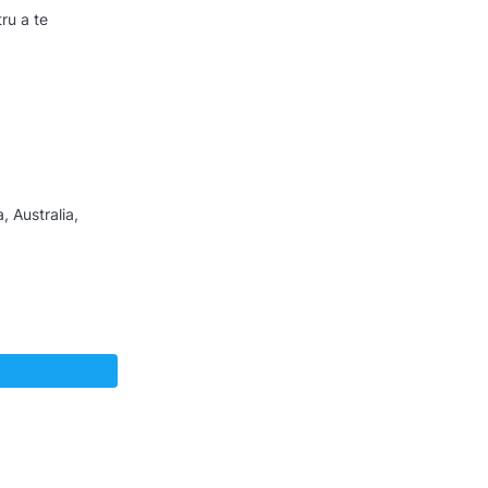
ru a te
, Australia,