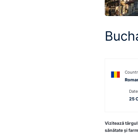
Bucha
Countr
Roman
Date
25 
Vizitează târg
sănătate și far