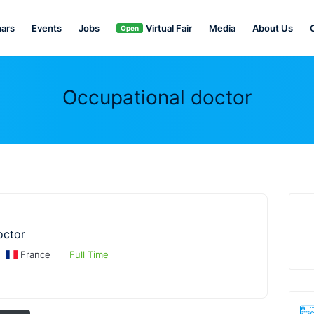
ars
Events
Jobs
Virtual Fair
Media
About Us
Open
Occupational doctor
octor
France
Full Time