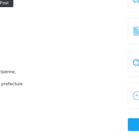
Post
isienne,
 prefecture