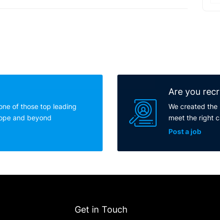
Are you recr
one of those top leading
We created the 
rope and beyond
meet the right 
Post a job
Get in Touch