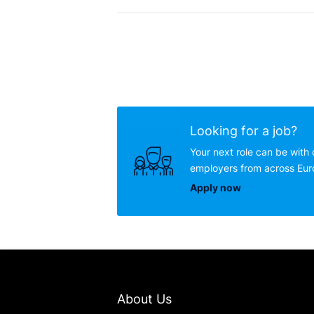
Looking for a job?
Your next role can be with 
employers from across Eu
Apply now
About Us