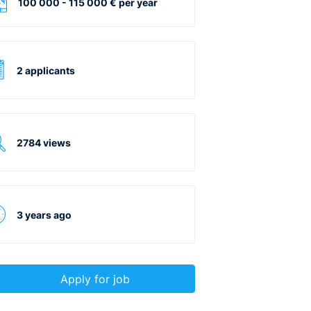
100 000 - 115 000 € per year
2 applicants
2784 views
3 years ago
Apply for job