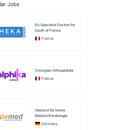
lar Jobs
EU Specialist Doctors for
South of France
France
Chirurgien Orthopédiste
France
Oberarzt für Innere
Medizin/Kardiologie
Germany