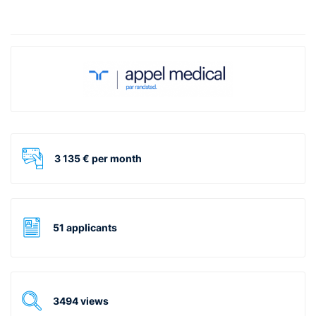
3 135 € per month
51 applicants
3494 views