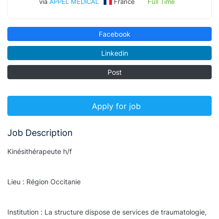
via
APPEL MEDICAL
France
Full Time
Facebook
Linkedin
Post
Apply for job
Job Description
Kinésithérapeute h/f
Lieu : Région Occitanie
Institution : La structure dispose de services de traumatologie,