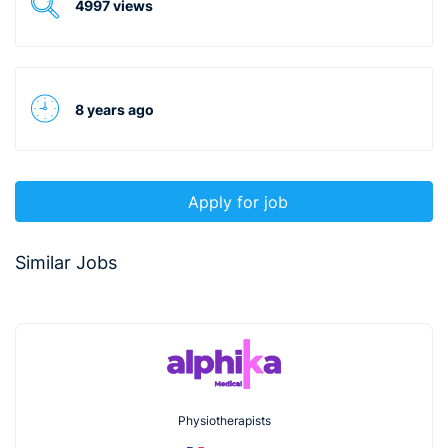
4997 views
8 years ago
Apply for job
Similar Jobs
Physiotherapists